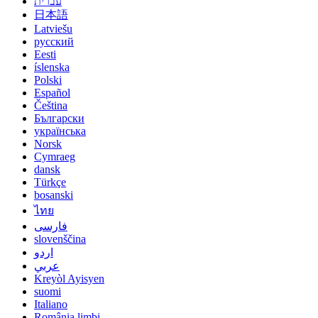
עברית
日本語
Latviešu
русский
Eesti
íslenska
Polski
Español
Čeština
Български
українська
Norsk
Cymraeg
dansk
Türkçe
bosanski
ไทย
فارسی
slovenščina
اردو
عربي
Kreyòl Ayisyen
suomi
Italiano
România limbi