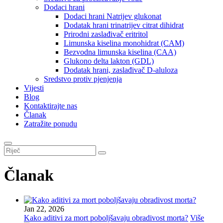
Dodaci hrani
Dodaci hrani Natrijev glukonat
Dodatak hrani trinatrijev citrat dihidrat
Prirodni zaslađivač eritritol
Limunska kiselina monohidrat (CAM)
Bezvodna limunska kiselina (CAA)
Glukono delta lakton (GDL)
Dodatak hrani, zaslađivač D-aluloza
Sredstvo protiv pjenjenja
Vijesti
Blog
Kontaktirajte nas
Članak
Zatražite ponudu
Članak
Jan 22, 2026
Kako aditivi za mort poboljšavaju obradivost morta?
Više