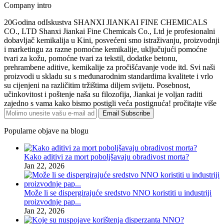
Company intro
20Godina odIskustva SHANXI JIANKAI FINE CHEMICALS
CO., LTD Shanxi Jiankai Fine Chemicals Co., Ltd je profesionalni
dobavljač kemikalija u Kini, posvećeni smo istraživanju, proizvodnji
i marketingu za razne pomoćne kemikalije, uključujući pomoćne
tvari za kožu, pomoćne tvari za tekstil, dodatke betonu,
prehrambene aditive, kemikalije za pročišćavanje vode itd. Svi naši
proizvodi u skladu su s međunarodnim standardima kvalitete i vrlo
su cijenjeni na različitim tržištima diljem svijetu. Posebnost,
učinkovitost i poštenje naša su filozofija, Jiankai je voljan raditi
zajedno s vama kako bismo postigli veća postignuća! pročitajte više
Email Subscribe
Popularne objave na blogu
Kako aditivi za mort poboljšavaju obradivost morta?
Jan 22, 2026
Može li se dispergirajuće sredstvo NNO koristiti u industriji
proizvodnje pap...
Jan 22, 2026