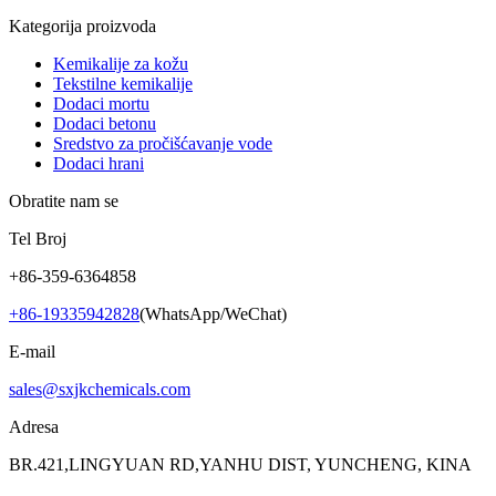
Kategorija proizvoda
Kemikalije za kožu
Tekstilne kemikalije
Dodaci mortu
Dodaci betonu
Sredstvo za pročišćavanje vode
Dodaci hrani
Obratite nam se
Tel Broj
+86-359-6364858
+86-19335942828
(WhatsApp/WeChat)
E-mail
sales@sxjkchemicals.com
Adresa
BR.421,LINGYUAN RD,YANHU DIST, YUNCHENG, KINA