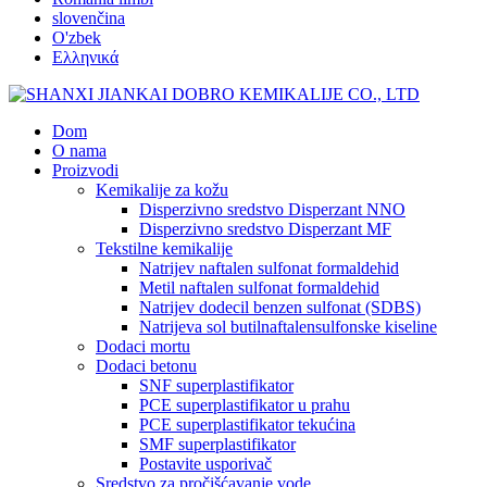
slovenčina
O'zbek
Ελληνικά
Dom
O nama
Proizvodi
Kemikalije za kožu
Disperzivno sredstvo Disperzant NNO
Disperzivno sredstvo Disperzant MF
Tekstilne kemikalije
Natrijev naftalen sulfonat formaldehid
Metil naftalen sulfonat formaldehid
Natrijev dodecil benzen sulfonat (SDBS)
Natrijeva sol butilnaftalensulfonske kiseline
Dodaci mortu
Dodaci betonu
SNF superplastifikator
PCE superplastifikator u prahu
PCE superplastifikator tekućina
SMF superplastifikator
Postavite usporivač
Sredstvo za pročišćavanje vode