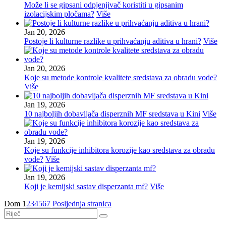
Može li se gipsani odpjenjivač koristiti u gipsanim
izolacijskim pločama?
Više
Jan 20, 2026
Postoje li kulturne razlike u prihvaćanju aditiva u hrani?
Više
Jan 20, 2026
Koje su metode kontrole kvalitete sredstava za obradu vode?
Više
Jan 19, 2026
10 najboljih dobavljača disperznih MF sredstava u Kini
Više
Jan 19, 2026
Koje su funkcije inhibitora korozije kao sredstava za obradu
vode?
Više
Jan 19, 2026
Koji je kemijski sastav disperzanta mf?
Više
Dom
1
2
3
4
5
6
7
Posljednja stranica