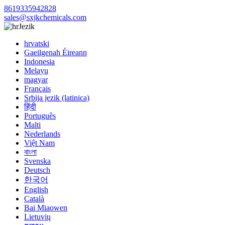
8619335942828
sales@sxjkchemicals.com
Jezik
hrvatski
Gaeilgenah Éireann
Indonesia
Melayu
magyar
Français
Srbija jezik (latinica)
हिंदी
Português
Malti
Nederlands
Việt Nam
বাংলা
Svenska
Deutsch
한국어
English
Català
Bai Miaowen
Lietuvių