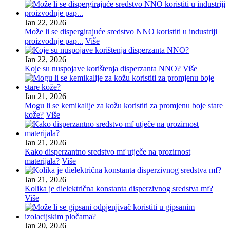
Jan 22, 2026
Može li se dispergirajuće sredstvo NNO koristiti u industriji
proizvodnje pap...
Više
Jan 22, 2026
Koje su nuspojave korištenja disperzanta NNO?
Više
Jan 21, 2026
Mogu li se kemikalije za kožu koristiti za promjenu boje stare
kože?
Više
Jan 21, 2026
Kako disperzantno sredstvo mf utječe na prozirnost
materijala?
Više
Jan 21, 2026
Kolika je dielektrična konstanta disperzivnog sredstva mf?
Više
Jan 20, 2026