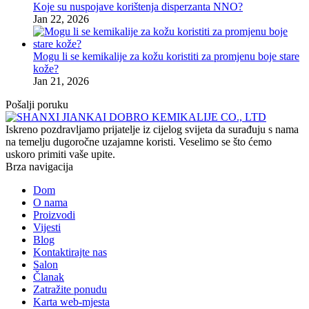
Koje su nuspojave korištenja disperzanta NNO?
Jan 22, 2026
Mogu li se kemikalije za kožu koristiti za promjenu boje stare
kože?
Jan 21, 2026
Pošalji poruku
Iskreno pozdravljamo prijatelje iz cijelog svijeta da surađuju s nama
na temelju dugoročne uzajamne koristi. Veselimo se što ćemo
uskoro primiti vaše upite.
Brza navigacija
Dom
O nama
Proizvodi
Vijesti
Blog
Kontaktirajte nas
Salon
Članak
Zatražite ponudu
Karta web-mjesta